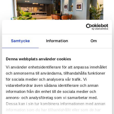
E14
Sopra Steria
Samtycke
Information
Om
Kontor Engelbrektsgatan
Huvudkontor Vasagatan Stockholm
Denna webbplats använder cookies
Vi använder enhetsidentifierare för att anpassa innehållet
och annonserna till användarna, tillhandahålla funktioner
för sociala medier och analysera vår trafik. Vi
vidarebefordrar även sådana identifierare och annan
information från din enhet till de sociala medier och
annons- och analysföretag som vi samarbetar med.
Dessa kan i sin tur kombinera informationen med annan
Colly Flowtech
information som du har tillhandahållit eller som de har