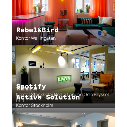
Rebel&Bird
Kontor Wallingatan
Spotify
Kivra
Kontor Stockholm Berlin London Oslo Bryssel
Huvudkontor Stockholm
Active Solution
m.fl.
Kontor Stockholm