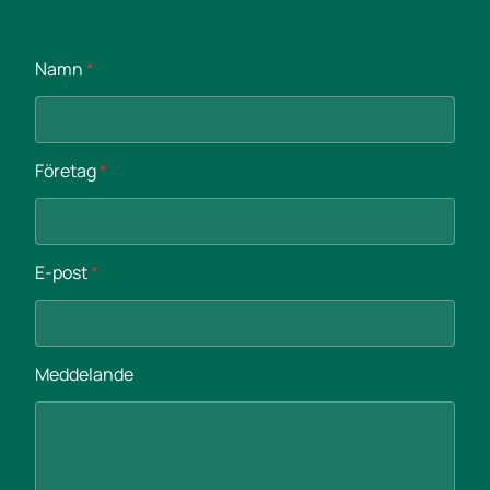
Namn
*
Företag
*
E-post
*
E
Meddelande
-
p
o
s
t