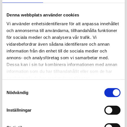
Denna webbplats använder cookies
Färg och växter för en kreativ miljö.
Vi använder enhetsidentifierare för att anpassa innehållet
och annonserna till användarna, tillhandahålla funktioner
för sociala medier och analysera vår trafik. Vi
vidarebefordrar även sådana identifierare och annan
information från din enhet till de sociala medier och
annons- och analysföretag som vi samarbetar med.
Dessa kan i sin tur kombinera informationen med annan
information som du har tillhandahållit eller som de har
samlat in när du har använt deras tjänster.
S
Nödvändig
a
m
t
Inställningar
y
c