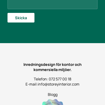
E
-
p
o
Skicka
s
t
M
e
d
d
e
l
a
n
d
Inredningsdesign för kontor och
e
kommersiella miljöer.
Telefon: 072 577 00 18
E-mail:
info@storeyinterior.com
Blogg