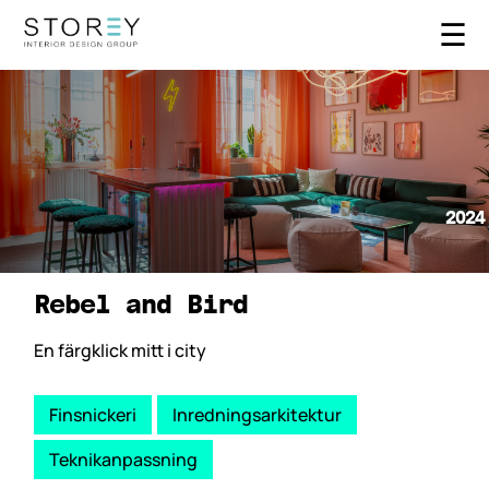
☰
2024
Rebel and Bird
En färgklick mitt i city
Finsnickeri
Inredningsarkitektur
Teknikanpassning