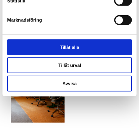
k
Statistik
e
s
Marknadsföring
v
a
l
Tillåt alla
Tillåt urval
Avvisa