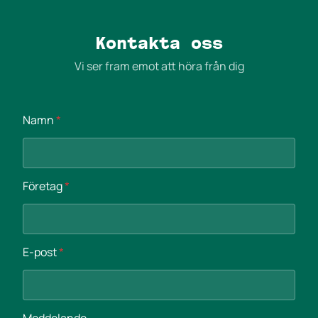
Kontakta oss
Vi ser fram emot att höra från dig
Namn
*
*
Företag
*
N
a
m
n
E-post
*
N
a
m
n