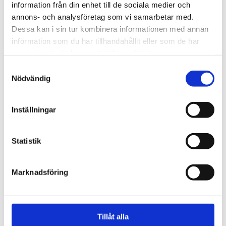
information från din enhet till de sociala medier och
annons- och analysföretag som vi samarbetar med.
Dessa kan i sin tur kombinera informationen med annan
information som du har tillhandahållit eller som de har
samlat in när du har använt deras tjänster.
S
Nödvändig
a
m
Uppdraget var en spännande och positiv resa för
t
Inställningar
alla inblandade.
y
c
k
Statistik
e
s
Marknadsföring
v
a
l
Tillåt alla