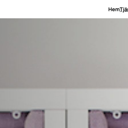
Hem
Tjä