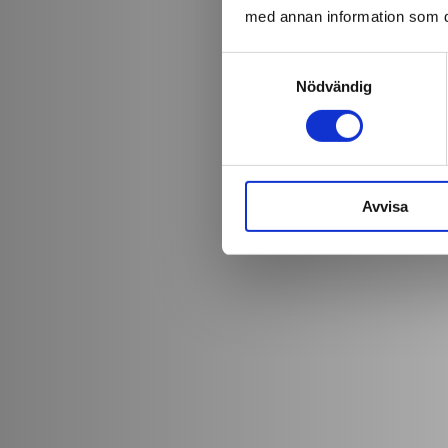
med annan information som du 
S
Nödvändig
a
m
t
y
c
Avvisa
k
e
s
v
a
l