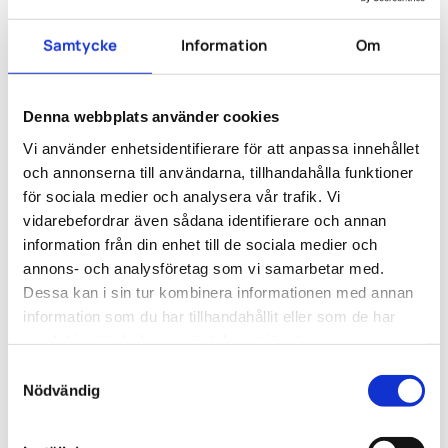
Samtycke
Information
Om
Denna webbplats använder cookies
Vi använder enhetsidentifierare för att anpassa innehållet
och annonserna till användarna, tillhandahålla funktioner
Man ville ha en naturinspirerad känsla med stort
för sociala medier och analysera vår trafik. Vi
ljusinsläpp och urban kreativ inredning.
vidarebefordrar även sådana identifierare och annan
information från din enhet till de sociala medier och
annons- och analysföretag som vi samarbetar med.
Dessa kan i sin tur kombinera informationen med annan
information som du har tillhandahållit eller som de har
samlat in när du har använt deras tjänster.
S
Nödvändig
a
m
t