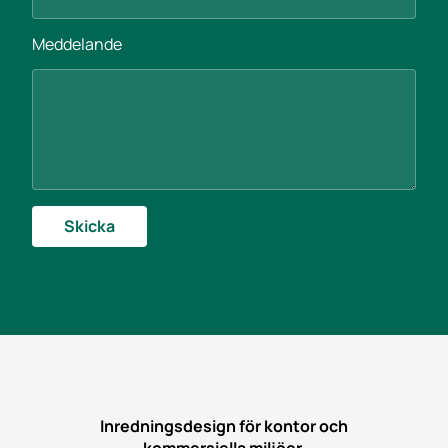
d
e
Meddelande
l
a
n
d
e
M
e
d
d
e
Skicka
l
a
n
d
e
M
e
d
d
e
Inredningsdesign för kontor och
l
a
kommersiella miljöer.