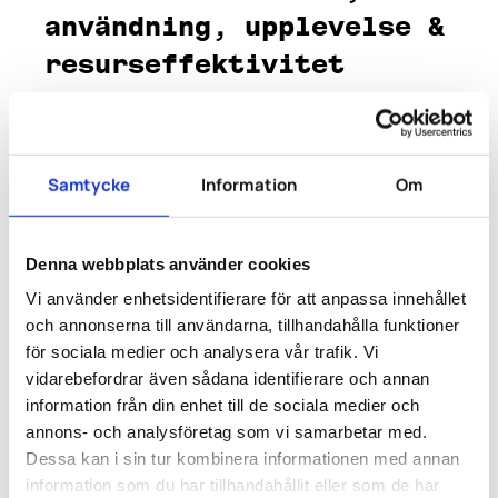
användning, upplevelse &
resurseffektivitet
Genom analys och kartläggning av befintliga
arbetssätt, lokaler och behov identifieras
möjligheter att förbättra funktion, användning,
Samtycke
Information
Om
upplevelse och resurseffektivitet. Arbetet kan
genomföras både som en del av nya projekt och i
redan etablerade miljöer där verksamheten vill
utvecklas, växa eller anpassa sig till förändrade
Denna webbplats använder cookies
förutsättningar.
Vi använder enhetsidentifierare för att anpassa innehållet
och annonserna till användarna, tillhandahålla funktioner
Fokus ligger på att skapa lösningar som optimerar
för sociala medier och analysera vår trafik. Vi
hur ytor används, stärker medarbetarnas
upplevelse och bidrar till en mer effektiv och
vidarebefordrar även sådana identifierare och annan
hållbar resursanvändning. Genom att kombinera
information från din enhet till de sociala medier och
verksamhetens behov med praktiska och
annons- och analysföretag som vi samarbetar med.
strategiska perspektiv skapas miljöer som stödjer
Dessa kan i sin tur kombinera informationen med annan
både dagens arbetssätt och framtida utveckling.
information som du har tillhandahållit eller som de har