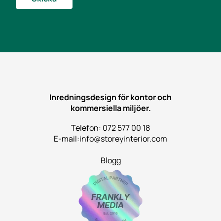
E
-
p
o
s
t
N
a
m
n
Inredningsdesign för kontor och
kommersiella miljöer.
Telefon: 072 577 00 18
E-mail:
info@storeyinterior.com
Blogg