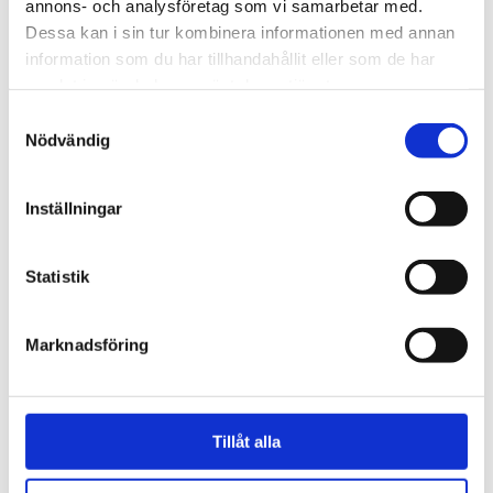
annons- och analysföretag som vi samarbetar med.
Dessa kan i sin tur kombinera informationen med annan
information som du har tillhandahållit eller som de har
samlat in när du har använt deras tjänster.
S
Nödvändig
a
m
t
Inställningar
y
c
k
Statistik
Ett uppdrag med en fullt möblerad designlösning med
e
inköp av inredning och färdigställande på plats.
s
Marknadsföring
v
a
l
Tillåt alla