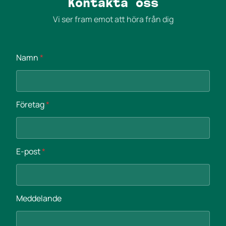
Kontakta oss
Vi ser fram emot att höra från dig
Namn
*
*
Företag
*
*
E
-
p
E-post
*
o
s
t
Meddelande