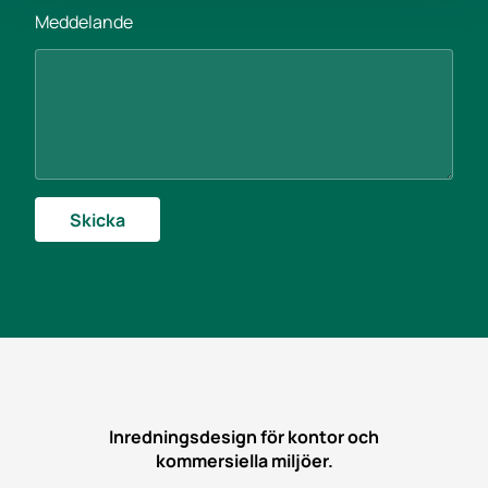
n
Meddelande
E
-
p
o
s
t
Skicka
Inredningsdesign för kontor och
kommersiella miljöer.