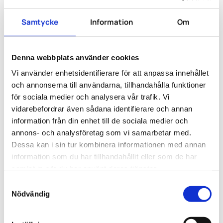
att montörer och hantverkare infinner sig och alla
möbler och inredning är på plats.
Samtycke
Information
Om
Hyr eller köp möbler
från Storey Interior
Denna webbplats använder cookies
Vi använder enhetsidentifierare för att anpassa innehållet
Våra
inredningsarkitekter
har lång erfarenhet inom
och annonserna till användarna, tillhandahålla funktioner
arkitektur för både kontor och kommersiella miljöer.
för sociala medier och analysera vår trafik. Vi
vidarebefordrar även sådana identifierare och annan
Inredarna hjälper till med färgsättning, möbelinköp
och platsbyggda lösningar, textilier och val av
information från din enhet till de sociala medier och
material.
annons- och analysföretag som vi samarbetar med.
Vill ni inte köpa möbler till ert kontor kan ni även
hyra
Dessa kan i sin tur kombinera informationen med annan
möbler genom oss.
information som du har tillhandahållit eller som de har
samlat in när du har använt deras tjänster.
Behöver ni hjälp med att inreda ert kontor? Kontakta
oss på Storey Interior så hjälper vi er vidare!
S
Nödvändig
a
m
t