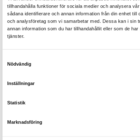
tillhandahålla funktioner för sociala medier och analysera vår
sådana identifierare och annan information från din enhet til
och analysföretag som vi samarbetar med. Dessa kan i sin 
annan information som du har tillhandahållit eller som de har
tjänster.
S
Nödvändig
a
m
t
Inställningar
y
c
k
Statistik
e
s
Marknadsföring
v
a