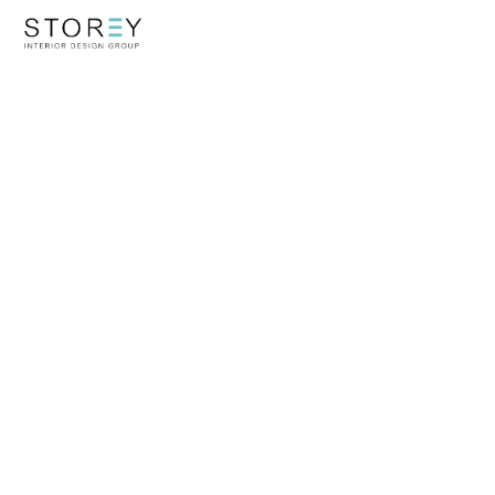
Core file '/page-parts/main-reference-logotype.p